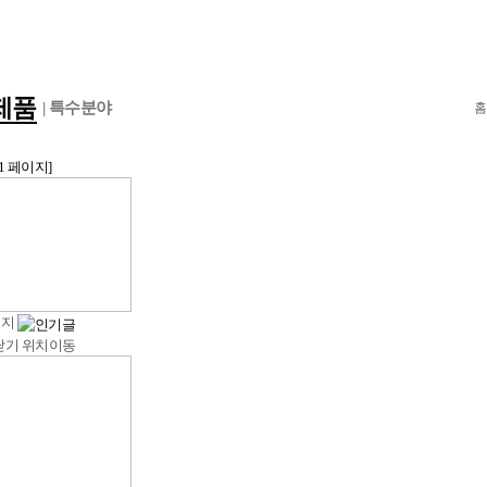
제품
| 특수분야
1 페이지]
너지
닫기
위치이동