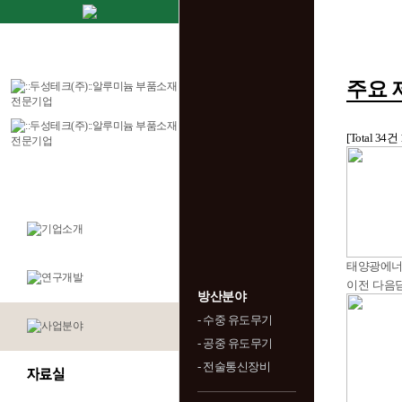
주요 
[Total 34건
태양광에
이전
다음
방산분야
- 수중 유도무기
- 공중 유도무기
- 전술통신장비