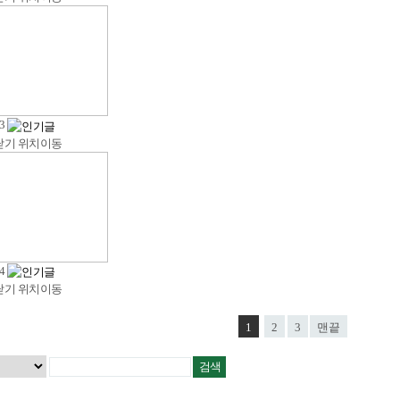
t3
닫기
위치이동
t4
닫기
위치이동
1
2
3
맨끝