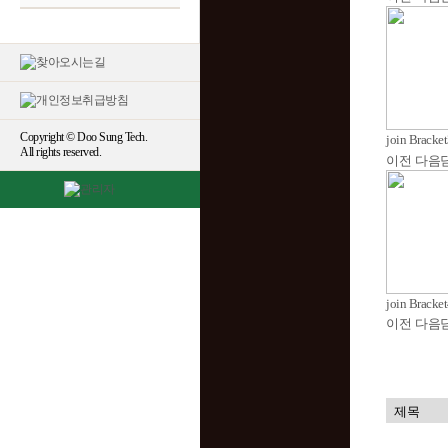
Copyright © Doo Sung Tech.
join Bracke
All rights reserved.
이전
다음
join Bracke
이전
다음