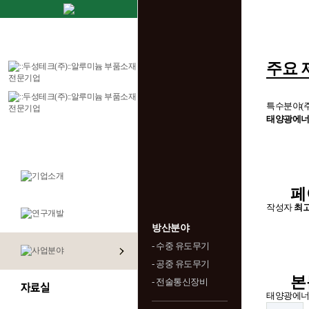
주요 
특수분야(
태양광에
페
작성자
최
방산분야
- 수중 유도무기
- 공중 유도무기
본
- 전술통신장비
태양광에