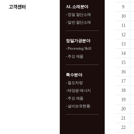
9
AL 소재분야
- 정밀 절단소재
10
- 일반 절단소재
11
12
정밀가공분야
13
- Processing Skill
14
- 주요 제품
15
16
특수분야
17
- 철도차량
18
- 태양광 에너지
- 주요 제품
19
- 설비보유현황
20
21
22