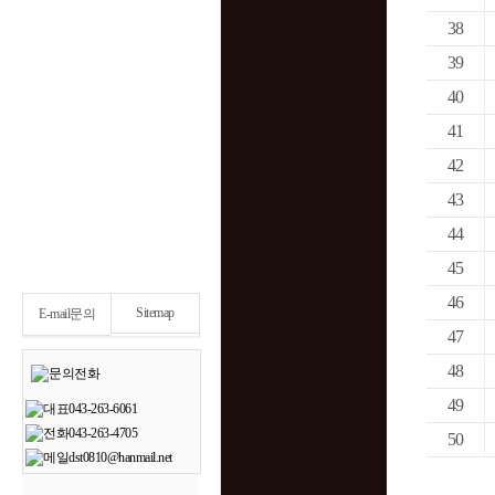
38
39
40
41
42
43
44
45
46
Sitemap
E-mail문의
47
48
49
50