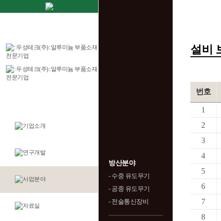
설비 
번호
1
2
3
4
방산분야
5
- 수중 유도무기
6
- 공중 유도무기
7
- 전술통신장비
8